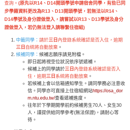
查詢。
(
原先以R14、D14開頭學號申請宿舍同學，有些已同
步學籍資料更改為R13、D13開頭學號，若無法以R14、
D14學號及身分證做登入，請嘗試以R13、D13學號及身分
證做登入，若仍無法登入請聯繫住宿組)
中籤同學：
請於
三日
內登錄系統確認是否入住，逾期
三日
自統將自動放棄
。
候補同學：
候補志願序請見附檔。
即日起將視空位狀況依序號遞補。
候補上的同學請於
三日
內登錄系統確認是否入
住，逾期
三日
系統將自動放棄
。
若候補上會以信箱通知學生。請同學務必注意收
信。同學亦可直接上住宿組網站
https://osa_dor
m.ntu.edu.tw/
查看遞補進度。
往年於下學期開學前約候補男生70人、女生30
人，謹提供給同學參考(無法保證)，請耐心等
待。