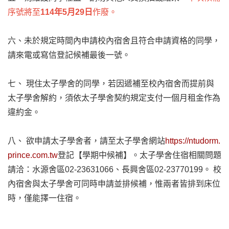
序號將至
114年5月29日
作廢。
六、未於規定時間內申請校內宿舍且符合申請資格的同學，
請來電或寫信登記候補最後一號。
七、 現住太子學舍的同學，若因遞補至校內宿舍而提前與
太子學舍解約，須依太子學舍契約規定支付一個月租金作為
違約金。
八、 欲申請太子學舍者，請至太子學舍網站
https://ntudorm.
prince.com.tw
登記【學期中候補】。太子學舍住宿相關問題
請洽：水源舍區02-23631066、長興舍區02-23770199。 校
內宿舍與太子學舍可同時申請並排候補，惟兩者皆排到床位
時，僅能擇一住宿。