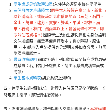
學生證或是錄取通知單
(入住時必須是本校在學學生)
三個月內之戶籍謄本
(
同學本人設籍在臺北市、新北市
以外滿兩年，或設籍新北市偏遠地區（
三芝、石門、
金山、萬里、瑞芳、貢寮、雙溪、平溪、坪林、烏
來、石碇、林口
）滿兩年以上，若發現條件不符，即
取消住宿資格。)
國際學生及僑生請提供相關身分證明
文件如護照，無需準備戶籍謄本；身心障礙、原住
民、(中)低收入戶請提供身分證明文件如身分證，無需
準備戶籍謄本。
繳費收據證明
(請於系統上列印繳費單至超商或郵局完
成繳費；若用信用卡繳費者，請出示繳費成功畫面或
簡訊）
學生基本資料表
(請於系統上列印)
四、休學生若遞補到床位，辦理入住時須已是復學狀態，若
發現仍未復學，即取消住宿資格。
五、為維護同學權益，請勿與他人交換抽籤結果。
本次候補