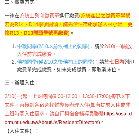
二、繳費方式：
一律在
系統上列印繳費單
進行繳費
(系統產出之繳費單學號
若為R14、D14學號開頭，請先洽住宿組承辦人林小姐，
更
換R13、D13開頭學號再繳費
)
。
中籤同學(2/10以前候補上的同學)：
請於
2/10(一)開放
入住前完成繳費。
候補同學(僅2/10之後候補上的同學)：
請於
七日內
列印
繳費單完成繳費，如未完成繳費，即取消床位。
三、辦理入住：
2/10(一)起，上班時間(9:00-12:00、13:30-17:00)攜帶以下
文件，直接到各宿舍找輔導員辦理入住(如有提前入住或非
上班時間入住需求，請自行與宿舍輔導員聯繫
https://osa_d
orm.ntu.edu.tw/AboutUs/ResidentDirectors
)。
【入住文件】：